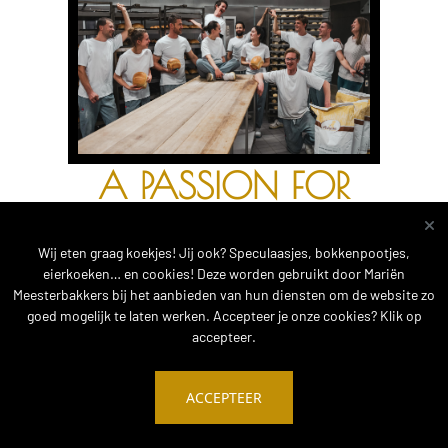
A PASSION FOR
BREAD
Wij eten graag koekjes! Jij ook? Speculaasjes, bokkenpootjes,
eierkoeken… en cookies! Deze worden gebruikt door Mariën
Ons verhaal bij Mariën Meesterbakkers begint met een passie
Meesterbakkers bij het aanbieden van hun diensten om de website zo
voor brood.
goed mogelijk te laten werken. Accepteer je onze cookies? Klik op
De bakkerij is opgericht in 1958 en door de jaren heen een
accepteer.
begrip geworden in de Kempen en Limburg. Brood, koeken,
taarten en gebak vinden elke dag hun weg van Balen naar onze
klanten.
ACCEPTEER
Mariën Meesterbakkers is vooral gekend als familiebedrijf:
van familie voor familie. We willen mensen gelukkig maken